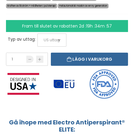
Kraften av likström + mildheten i pulsterapi
Helautomatisk maskin av en ny generation
Fram till slutet av rabatten
2d :19h :34m :57
Typ av uttag:
LÄGG I VARUKORG
Gå ihope med Electro Antiperspirant®
ELITE: