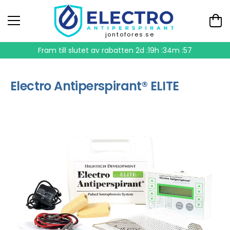
jontofores.se
Fram till slutet av rabatten
2d :19h :34m :57
Electro Antiperspirant® ELITE