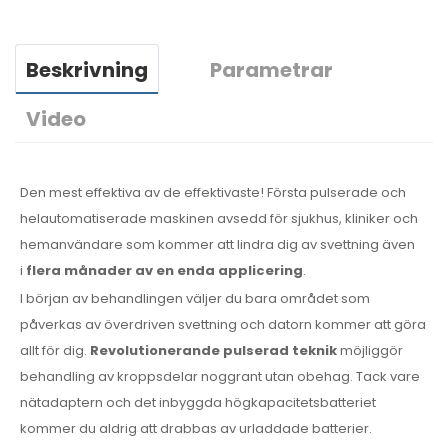
Beskrivning
Parametrar
Video
Den mest effektiva av de effektivaste! Första pulserade och
helautomatiserade maskinen avsedd för sjukhus, kliniker och
hemanvändare som kommer att lindra dig av svettning även
i
flera månader av en enda applicering
.
I början av behandlingen väljer du bara området som
påverkas av överdriven svettning och datorn kommer att göra
allt för dig.
Revolutionerande pulserad teknik
möjliggör
behandling av kroppsdelar noggrant utan obehag. Tack vare
nätadaptern och det inbyggda högkapacitetsbatteriet
kommer du aldrig att drabbas av urladdade batterier.