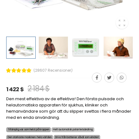
(28607 Recensioner)
2 184 $
1 422 $
Den mest effektiva av de effektiva! Den första pulsade och
helautomatiska apparaten för sjukhus, kliniker och
hemanvändare som gör att du slipper svettas i flera månader
med en enda användning.
Tillämplig var som helst på kroppen
Helt automatisk polaritetsändring
Den starkaste maskinen i hela världen
Drivs från batterier såväl som elnätet