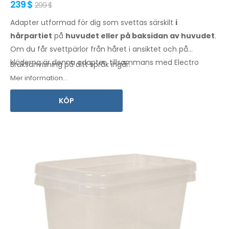
239 $
299 $
Adapter utformad för dig som svettas särskilt
i
hårpartiet
på
huvudet eller på baksidan av huvudet
.
Om du får svettpärlor
från håret
i ansiktet
och på
kläderna
är denna adapter, tillsammans med Electro
Bruksanvisning på ditt språk ingår.
Antiperspirant Forte eller Electro Antiperspirant ELITE,
Mer information...
något för dig.
KÖP