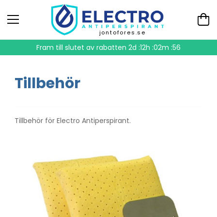
jontofores.se
Fram till slutet av rabatten
2d :12h :02m :56
Tillbehör
Tillbehör för Electro Antiperspirant.