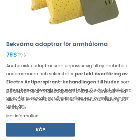
Bekväma adaptrar för armhålorna
79 $
119 $
Anatomiska adaptrar som anpassar sig till ojämnheter i
underarmarna
och säkerställer
perfekt överföring av
Electro Antiperspirant-behandlingen
till huden
som
påverkas av överdriven svettning
. De är det självklara
De bekväma
armhåleadaptrarna
kan kombineras med
valet för tusentals av våra manliga
och kvinnliga
kunder
alla
våra enheter och levereras med
bruksanvisning
på
varje år.
ditt språk
.
Mer information...
KÖP