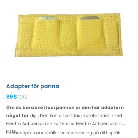
Adapter för panna
89 $
139 $
Om du bara svettas i pannan är den här adaptern
något för
dig
.
Den
kan
användas
i kombination
med
Electro Antiperspirant Forte eller Electro Antiperspirant
ELITE.
Pannadaptern
innehåller
bruksanvisning
på ditt språk
.