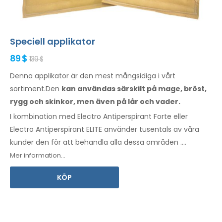
Speciell applikator
89 $
139 $
Denna applikator är den mest mångsidiga i vårt
sortiment.Den
kan användas särskilt
på mage,
bröst,
rygg och skinkor,
men även på lår
och vader.
I kombination med Electro Antiperspirant Forte eller
Electro Antiperspirant ELITE använder tusentals av våra
kunder den för att behandla alla
dessa
områden
.
Bruksanvisning
på ditt språk
ingår.
Mer information...
KÖP