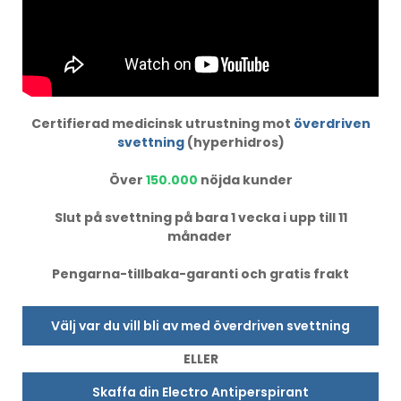
Certifierad medicinsk utrustning mot
överdriven
svettning
(hyperhidros)
Över
150.000
nöjda kunder
Slut på svettning på bara 1 vecka i upp till 11
månader
Pengarna-tillbaka-garanti och gratis frakt
Välj var du vill bli av med överdriven svettning
ELLER
Skaffa din Electro Antiperspirant