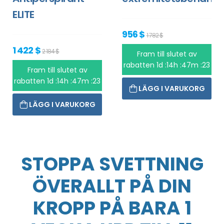
ELITE
956 $
1 782 $
1 422 $
2 184 $
Fram till slutet av
rabatten
1d :14h :47m :23
Fram till slutet av
rabatten
1d :14h :47m :23
LÄGG I VARUKORG
LÄGG I VARUKORG
STOPPA SVETTNING
ÖVERALLT PÅ DIN
KROPP PÅ BARA 1