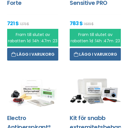
Forte
Sensitive PRO
721 $
783 $
1 273 $
1 639 $
Fram till slutet av
Fram till slutet av
rabatten
1d :14h :47m :23
rabatten
1d :14h :47m :23
LÄGG I VARUKORG
LÄGG I VARUKORG
Electro
Kit för snabb
Antiperspirant®
extremitetsbehandl