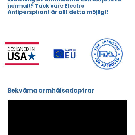
normalt? Tack vare Electro
Antiperspirant är allt detta möjligt!
Bekväma armhålsadaptrar