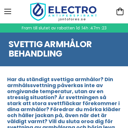
jontofores.se
Fram till slutet av rabatten
1d :14h :47m :23
SVETTIG ARMHÅLOR
BEHANDLING
Har du ständigt svettiga armhålor? Din
armhålssvettning påverkas inte av
omgivande temperatur, utan av en
stressig situation? Är svettningen så
stark att stora svettfläckar förekommer i
dina armhålor? Föredrar du mörka kläder
och håller jackan på, även när det är
väldigt varmt? Vill du sluta oroa dig för
svettning av armhålorna och börja leva