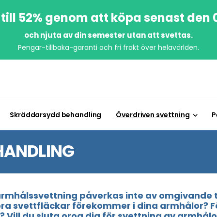
till 52% genom att köpa senast den
och njuta av din semester utan att svettas.
Pengar-tillbaka-garanti och fri frakt över helavärlden.
Skräddarsydd behandling
Överdriven svettning
P
HANDLING
 armhålssvettning påverkas inte av omgivande t
tora svettfläckar förekommer i dina armhålor? 
? Vill du sluta oroa dig för svettning av armhå