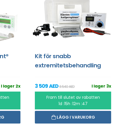
ant®
Kit för snabb
extremitetsbehandling
3 509 AED
I lager 2x
I lager 3x
6 540 AED
atten
Fram till slutet av rabatten
1d :15h :12m :46
RG
LÄGG I VARUKORG