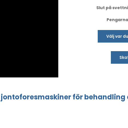
Slut på svettni
Pengarna-
Välj var d
Skaf
jontoforesmaskiner
för behandling