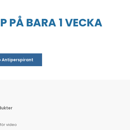
P PÅ BARA 1 VECKA
o Antiperspirant
dukter
för video