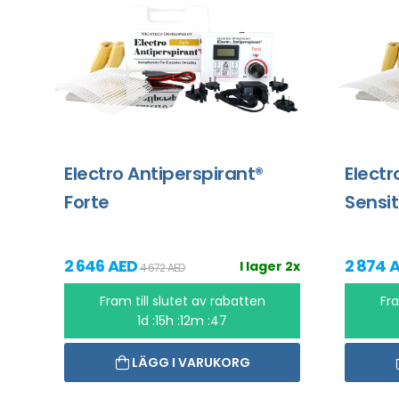
Electro Antiperspirant®
Electr
Forte
Sensit
2 646 AED
2 874 
I lager 2x
4 672 AED
Fram till slutet av rabatten
Fra
1d :15h :12m :46
LÄGG I VARUKORG