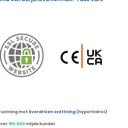
trustning mot
överdriven svettning
(hyperhidros)
ver
150.000
nöjda kunder