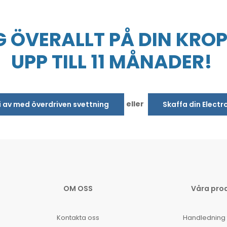
 ÖVERALLT PÅ DIN KROP
UPP TILL 11 MÅNADER!
eller
bli av med överdriven svettning
Skaffa din Electr
OM OSS
Våra pro
Kontakta oss
Handledning 