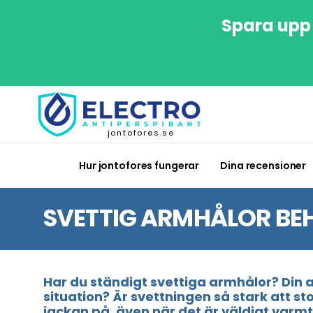
Spara upp 
jontofores.se
Hur jontofores fungerar
Dina recensioner
SVETTIG ARMHÅLOR BE
Har du ständigt svettiga armhålor? Din
situation? Är svettningen så stark att s
jackan på, även när det är väldigt varmt