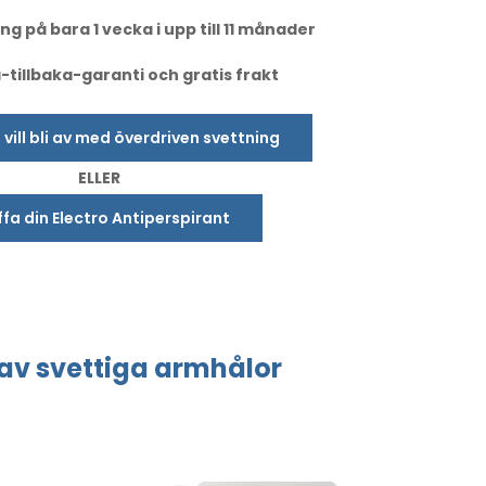
ng på bara 1 vecka i upp till 11 månader
tillbaka-garanti och gratis frakt
u vill bli av med överdriven svettning
ELLER
fa din Electro Antiperspirant
av svettiga
armhålor