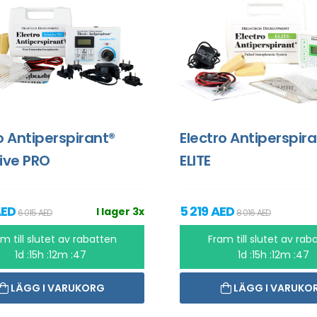
o Antiperspirant®
Electro Antiperspir
ive PRO
ELITE
AED
5 219 AED
I lager 3x
6 015 AED
8 016 AED
m till slutet av rabatten
Fram till slutet av rab
1d :15h :12m :46
1d :15h :12m :46
LÄGG I VARUKORG
LÄGG I VARUKO