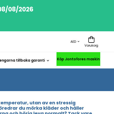
 08/08/2026
AED
Varukorg
Köp Jontofores maskin
engarna tillbaka garanti
emperatur, utan av en stressig
Föredrar du mörka kläder och håller
lorna och börja leva normalt? Tack vare