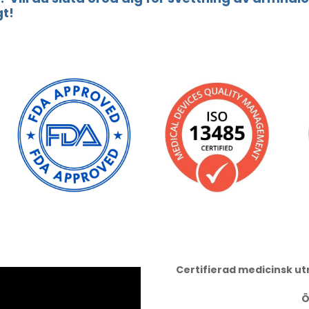
gt!
Certifierad medicinsk u
Ö