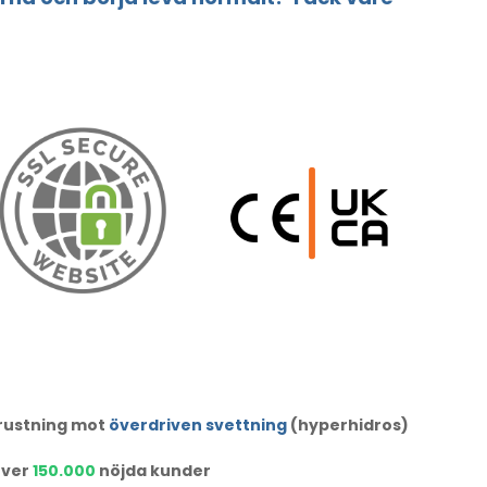
trustning mot
överdriven svettning
(hyperhidros)
ver
150.000
nöjda kunder