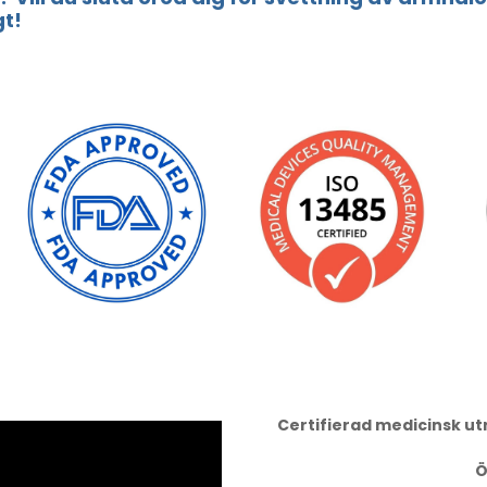
gt!
Certifierad medicinsk u
Ö