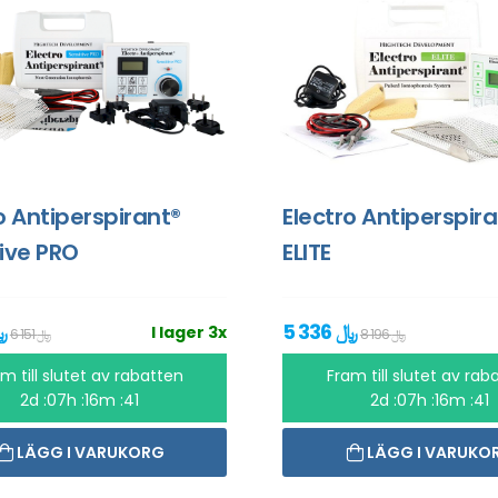
o Antiperspirant®
Electro Antiperspir
ive PRO
ELITE
5 336 ﷼
2 938 ﷼
I lager 3x
8 196 ﷼
6 151 ﷼
m till slutet av rabatten
Fram till slutet av rab
2d :07h :16m :40
2d :07h :16m :40
LÄGG I VARUKORG
LÄGG I VARUKO