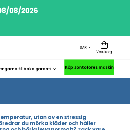
 08/08/2026
SAR
Varukorg
Köp Jontofores maskin
engarna tillbaka garanti
emperatur, utan av en stressig
Föredrar du mörka kläder och håller
lorna och börja leva normalt? Tack vare