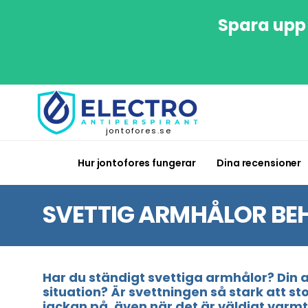
Spara upp 
jontofores.se
Hur jontofores fungerar
Dina recensioner
SVETTIG ARMHÅLOR BE
Har du ständigt svettiga armhålor? Din
situation? Är svettningen så stark att s
jackan på, även när det är väldigt varmt