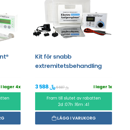
ant®
Kit för snabb
extremitetsbehandling
3 588 ﷼
I lager 4x
I lager 1x
6 687 ﷼
atten
Fram till slutet av rabatten
2d :07h :16m :40
RG
LÄGG I VARUKORG