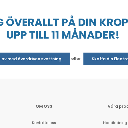
 ÖVERALLT PÅ DIN KROP
UPP TILL 11 MÅNADER!
eller
bli av med överdriven svettning
Skaffa din Electr
OM OSS
Våra pro
Kontakta oss
Handledning 