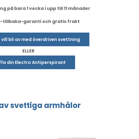
ng på bara 1 vecka i upp till 11 månader
tillbaka-garanti och gratis frakt
u vill bli av med överdriven svettning
ELLER
fa din Electro Antiperspirant
av svettiga
armhålor