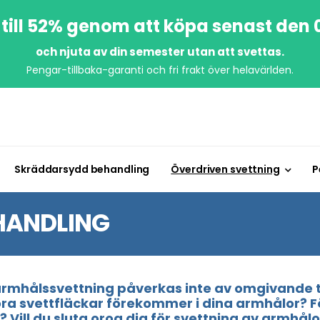
till 52% genom att köpa senast den
och njuta av din semester utan att svettas.
Pengar-tillbaka-garanti och fri frakt över helavärlden.
Skräddarsydd behandling
Överdriven svettning
P
HANDLING
 armhålssvettning påverkas inte av omgivande t
tora svettfläckar förekommer i dina armhålor? 
? Vill du sluta oroa dig för svettning av armhå