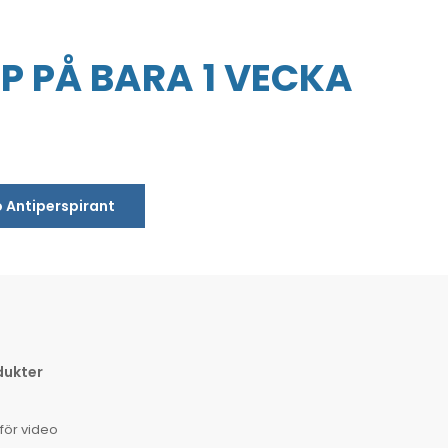
P PÅ BARA 1 VECKA
o Antiperspirant
dukter
för video