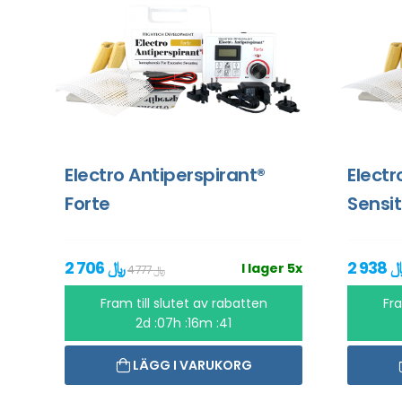
Electro Antiperspirant®
Electr
Forte
Sensit
2 706 ﷼
I lager 5x
4 777 ﷼
Fram till slutet av rabatten
Fra
2d :07h :16m :40
LÄGG I VARUKORG