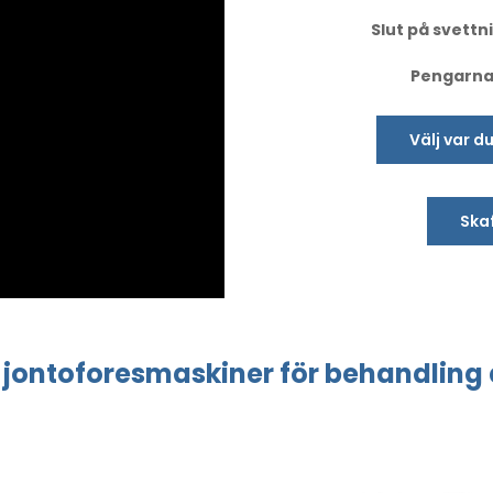
Slut på svettni
Pengarna-
Välj var d
Skaf
jontoforesmaskiner
för behandling