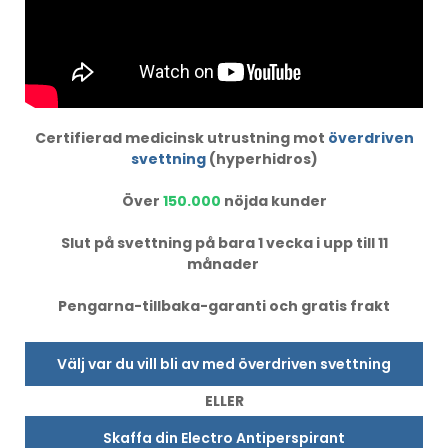
Certifierad medicinsk utrustning mot
överdriven
svettning
(hyperhidros)
Över
150.000
nöjda kunder
Slut på svettning på bara 1 vecka i upp till 11
månader
Pengarna-tillbaka-garanti och gratis frakt
Välj var du vill bli av med överdriven svettning
ELLER
Skaffa din Electro Antiperspirant