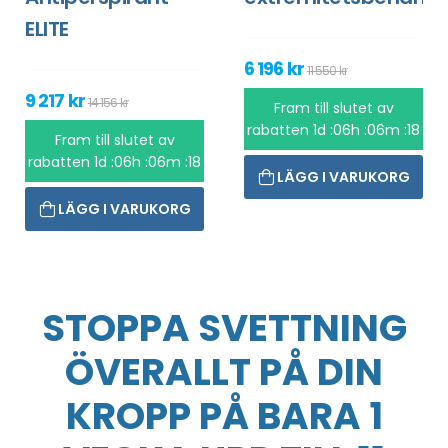
ELITE
6 196 kr
11 550 kr
9 217 kr
14 156 kr
Fram till slutet av
rabatten
1d :06h :06m :18
Fram till slutet av
rabatten
1d :06h :06m :18
LÄGG I VARUKORG
LÄGG I VARUKORG
STOPPA SVETTNING
ÖVERALLT PÅ DIN
KROPP PÅ BARA 1