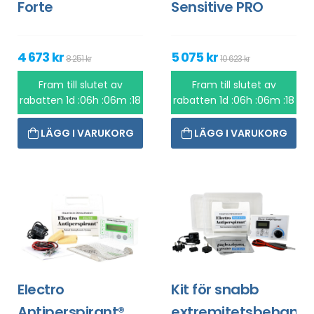
Forte
Sensitive PRO
4 673 kr
5 075 kr
8 251 kr
10 623 kr
Fram till slutet av
Fram till slutet av
rabatten
1d :06h :06m :18
rabatten
1d :06h :06m :18
LÄGG I VARUKORG
LÄGG I VARUKORG
Electro
Kit för snabb
Antiperspirant®
extremitetsbehandl