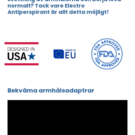
normalt? Tack vare Electro
Antiperspirant är allt detta möjligt!
Bekväma armhålsadaptrar