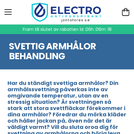
jontofores.se
Fram till slutet av rabatten
1d :06h :06m :18
SVETTIG ARMHÅLOR
BEHANDLING
Har du ständigt svettiga armhålor? Din
armhålssvettning påverkas inte av
omgivande temperatur, utan av en
stressig situation? Är svettningen så
stark att stora svettfläckar förekommer i
dina armhålor? Föredrar du mörka kläder
och håller jackan på, även när det är
väldigt varmt? Vill du sluta oroa dig för
svettning av armhålorna och börja leva