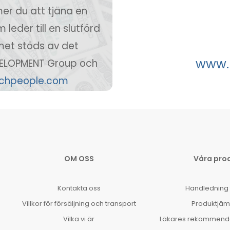
er du att tjäna en
leder till en slutförd
met stöds av det
www.
VELOPMENT Group och
echpeople.com
OM OSS
Våra pro
Kontakta oss
Handledning 
Villkor för försäljning och transport
Produktjäm
Vilka vi är
Läkares rekommenda