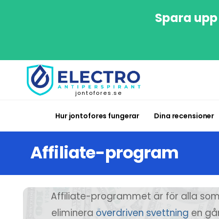
Spara upp 
jontofores.se
Hur jontofores fungerar
Dina recensioner
Affiliate-program
Affiliate-programmet är för alla som v
eliminera
överdriven svettning
en gån