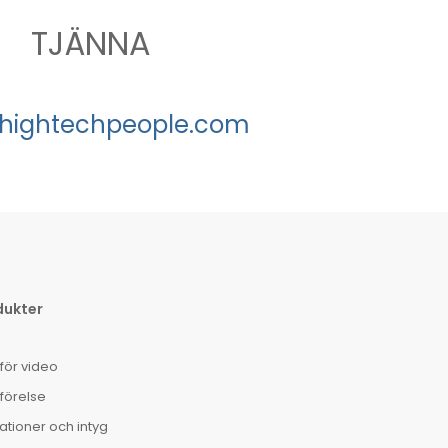
TJÄNNA
hightechpeople.com
dukter
för video
förelse
tioner och intyg