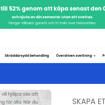
till 52% genom att köpa senast den
och njuta av din semester utan att svettas.
Pengar-tillbaka-garanti och fri frakt över helavärlden.
Skräddarsydd behandling
Överdriven svettning
P
ill hjälpa oss att
SKAPA E
g för alla. När du