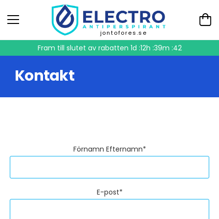
jontofores.se
Fram till slutet av rabatten
1d :12h :39m :41
Kontakt
Förnamn Efternamn*
E-post*