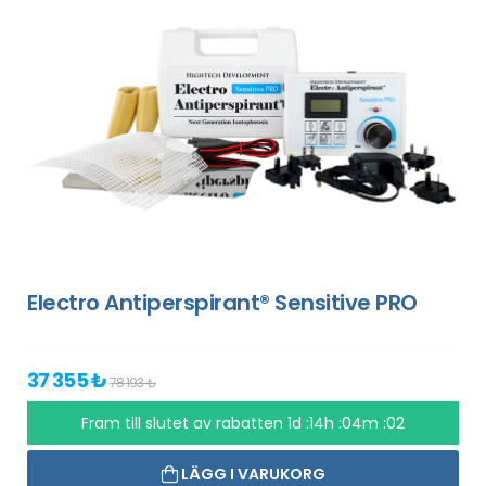
Electro Antiperspirant® Sensitive PRO
37 355 ₺
78 193 ₺
Fram till slutet av rabatten
1d :14h :04m :01
LÄGG I VARUKORG