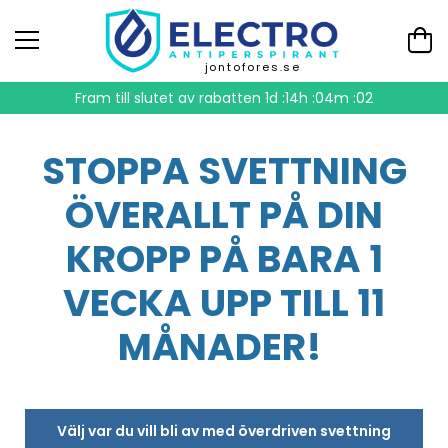
jontofores.se
Fram till slutet av rabatten
1d :14h :04m :01
STOPPA SVETTNING
ÖVERALLT PÅ DIN
KROPP PÅ BARA 1
VECKA UPP TILL 11
MÅNADER!
Välj var du vill bli av med överdriven svettning