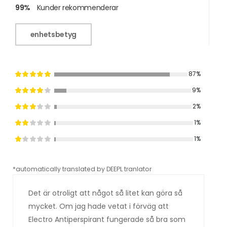
99%
Kunder rekommenderar
enhetsbetyg
87%
9%
2%
1%
1%
*automatically translated by DEEPL tranlator
*aut
Det är otroligt att något så litet kan göra så
mycket. Om jag hade vetat i förväg att
Electro Antiperspirant fungerade så bra som