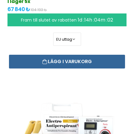
I lager 5x
67 840 ₺
104 193 ₺
1d :14h :04m :01
Fram till slutet av rabatten
LÄGG I VARUKORG