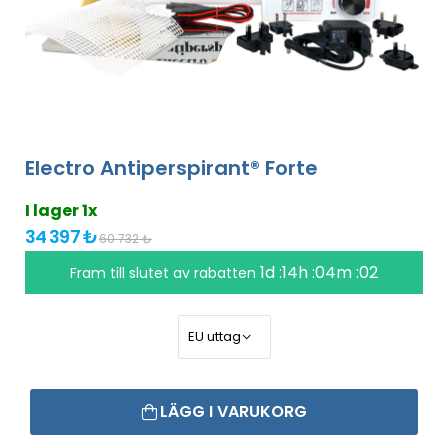
Electro Antiperspirant® Forte
I lager 1x
34 397 ₺
60 732 ₺
1d :14h :04m :01
Fram till slutet av rabatten
LÄGG I VARUKORG