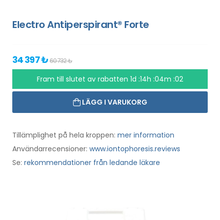
Electro Antiperspirant® Forte
34 397 ₺
60 732 ₺
Fram till slutet av rabatten
1d :14h :04m :01
LÄGG I VARUKORG
Tillämplighet på hela kroppen:
mer information
Användarrecensioner:
www.iontophoresis.reviews
Se:
rekommendationer från ledande läkare