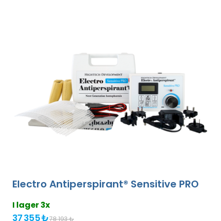
Electro Antiperspirant® Sensitive PRO
I lager 3x
37 355 ₺
78 193 ₺