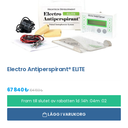
Electro Antiperspirant® ELITE
67 840 ₺
104 193 ₺
Fram till slutet av rabatten
1d :14h :04m :01
LÄGG I VARUKORG