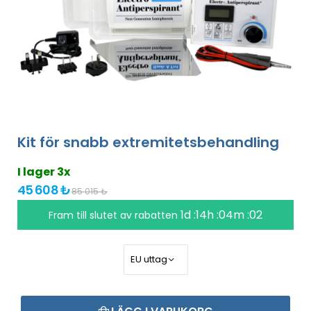
Kit för snabb extremitetsbehandling
I lager 3x
45 608 ₺
85 015 ₺
1d :14h :04m :01
Fram till slutet av rabatten