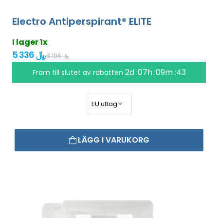
Electro Antiperspirant® ELITE
I lager 1x
5 336 ﷼
8 196 ﷼
2d :07h :09m :42
Fram till slutet av rabatten
LÄGG I VARUKORG