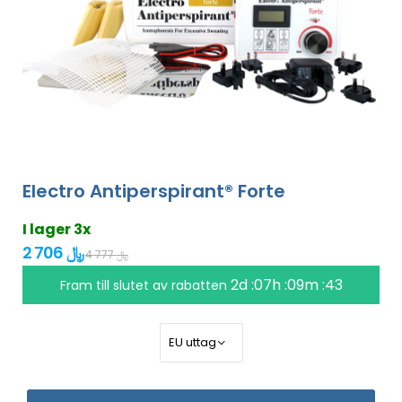
Electro Antiperspirant® Forte
I lager 3x
2 706 ﷼
4 777 ﷼
2d :07h :09m :42
Fram till slutet av rabatten