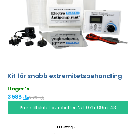
Kit för snabb extremitetsbehandling
I lager 1x
3 588 ﷼
6 687 ﷼
2d :07h :09m :42
Fram till slutet av rabatten