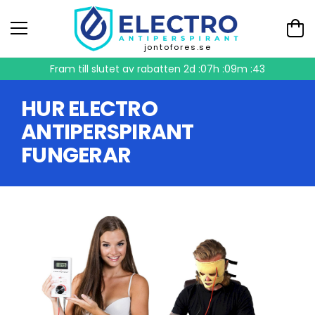
jontofores.se
Fram till slutet av rabatten
2d :07h :09m :42
HUR ELECTRO
ANTIPERSPIRANT
FUNGERAR