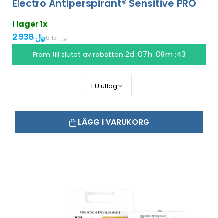
Electro Antiperspirant® Sensitive PRO
I lager 1x
2 938 ﷼
6 151 ﷼
2d :07h :09m :42
Fram till slutet av rabatten
LÄGG I VARUKORG