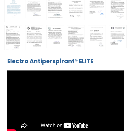
Electro Antiperspirant® ELITE