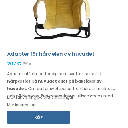
Adapter för hårdelen av huvudet
207 €
259 €
Adapter utformad för dig som svettas särskilt
i
hårpartiet
på
huvudet eller på baksidan av
huvudet
. Om du får svettpärlor
från håret
i ansiktet
och på kläderna
är denna adapter, tillsammans med
Bruksanvisning på ditt språk ingår.
Electro Antiperspirant Forte eller Electro Antiperspirant
Mer information...
ELITE, något för dig.
KÖP