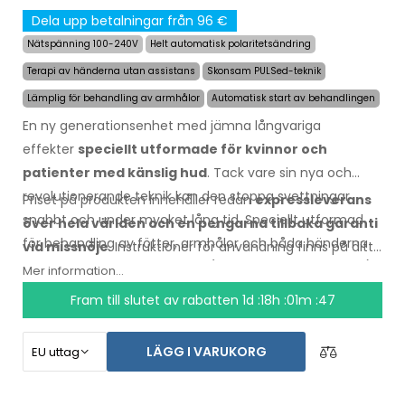
Dela upp betalningar från 96 €
Nätspänning 100-240V
Helt automatisk polaritetsändring
Terapi av händerna utan assistans
Skonsam PULSed-teknik
Lämplig för behandling av armhålor
Automatisk start av behandlingen
En ny generationsenhet med jämna långvariga
effekter
speciellt utformade för kvinnor och
patienter med känslig hud
. Tack vare sin nya och
revolutionerande teknik kan den stoppa svettningar
Priset på produkten innehåller redan
expressleverans
snabbt och under mycket lång tid. Speciellt utformad
över hela världen och en pengarna tillbaka garanti
för behandling av fötter, armhålor och båda händerna
vid missnöje
. Instruktioner för användning finns på ditt
utan hjälp av andra personer (allt ingår i grundpaketet).
språk.
Mer information...
Fram till slutet av rabatten
1d :18h :01m :46
LÄGG I VARUKORG