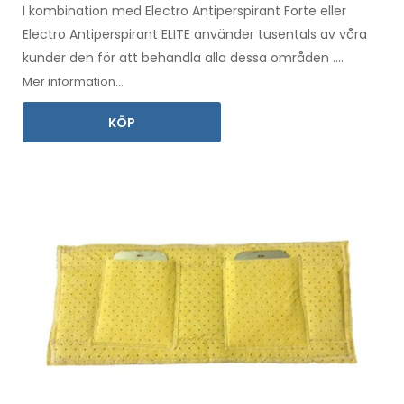
I kombination med Electro Antiperspirant Forte eller
Electro Antiperspirant ELITE använder tusentals av våra
kunder den för att behandla alla
dessa
områden
.
Bruksanvisning
på ditt språk
ingår.
Mer information...
KÖP