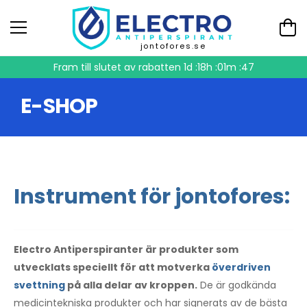
jontofores.se
Fram till slutet av rabatten
1d :18h :01m :46
E-SHOP
Instrument för jontofores:
Electro Antiperspiranter är produkter som
utvecklats speciellt för att motverka
överdriven
svettning
på alla delar av kroppen.
De är godkända
medicintekniska produkter och har signerats av de bästa