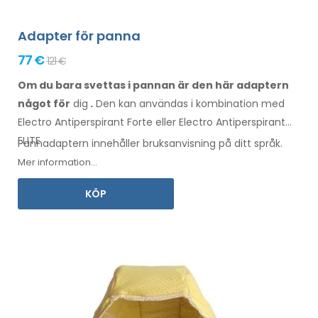
Adapter för panna
77 €
121 €
Om du bara svettas i pannan är den här adaptern
något för
dig
.
Den
kan
användas
i kombination
med
Electro Antiperspirant Forte eller Electro Antiperspirant
ELITE.
Pannadaptern
innehåller
bruksanvisning
på ditt språk
.
Mer information...
KÖP