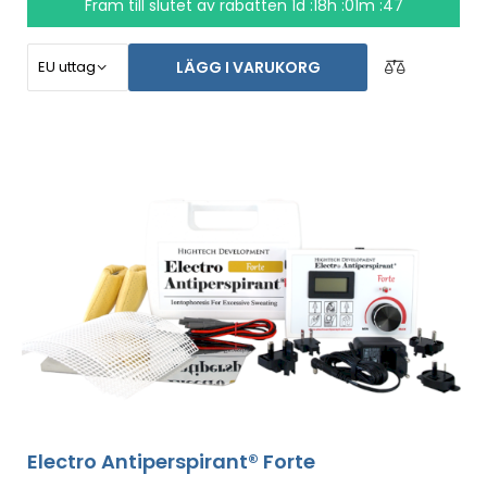
Fram till slutet av rabatten
1d :18h :01m :46
tid.
Pengarna tillbaka garanti om du inte skulle vara
nöjd och gratis expressfrakt över hela världen!
LÄGG I VARUKORG
Electro Antiperspirant® Forte