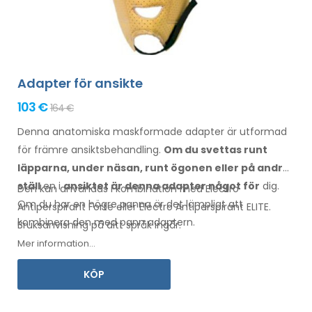
Adapter för ansikte
103 €
164 €
Denna anatomiska maskformade adapter är utformad
för främre ansiktsbehandling.
Om du svettas
runt
läpparna, under näsan, runt ögonen
eller på andra
ställ
en i
ansiktet
är
denna adapter något för
dig.
Den kan användas i kombination med Electro
Om
du
har en
högre panna är det lämpligt att
Antiperspirant Forte eller Electro Antiperspirant ELITE.
kombinera den
med pann
adaptern.
Bruksanvisning
på ditt
språk ingår.
Mer information...
KÖP