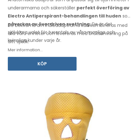
underarmarna
och säkerställer
perfekt överföring av
Electro Antiperspirant-behandlingen
till huden
som
påverkas av överdriven svettning
. De är det
De bekväma
armhåleadaptrarna
kan kombineras med
självklara valet för tusentals av våra manliga
och
alla
våra enheter och levereras med
bruksanvisning
på
kvinnliga
kunder varje år.
ditt språk
.
Mer information...
KÖP