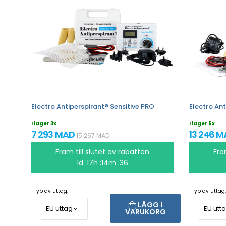
Electro Antiperspirant® Sensitive PRO
Electro Ant
I lager 3x
I lager 5x
7 293 MAD
13 246 
15 267 MAD
Fram till slutet av rabatten
Fra
1d :17h :14m :35
Typ av uttag:
Typ av uttag:
LÄGG I
VARUKORG