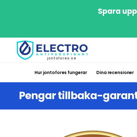
Spara upp 
jontofores.se
Hur jontofores fungerar
Dina recensioner
Pengar tillbaka-garant