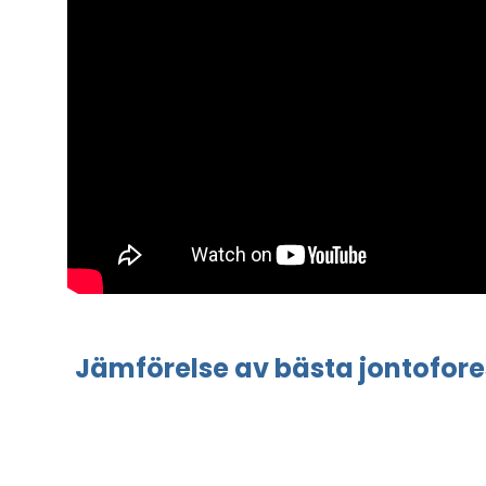
Jämförelse
av bästa
jontofor