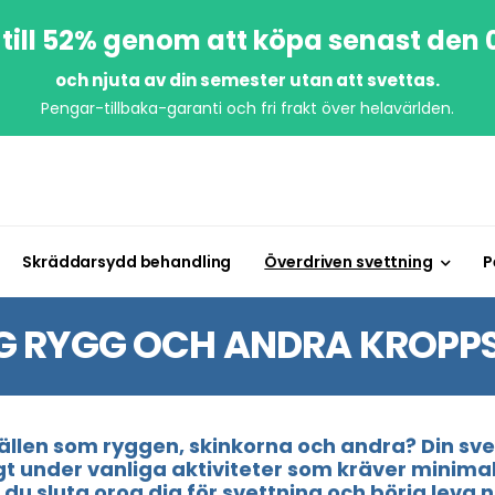
till 52% genom att köpa senast den
och njuta av din semester utan att svettas.
Pengar-tillbaka-garanti och fri frakt över helavärlden.
Skräddarsydd behandling
Överdriven svettning
P
IG RYGG OCH ANDRA KROPP
ällen som ryggen, skinkorna och andra? Din svet
under vanliga aktiviteter som kräver minimal 
ll du sluta oroa dig för svettning och börja leva