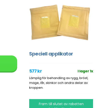
Speciell applikator
577 kr
I lager 1x
Lämplig för behandling av rygg, bröst,
mage, lår, skinkor och andra delar av
kroppen.
Fram till slutet av rabatten