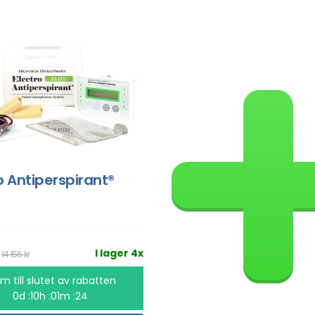
o Antiperspirant®
r
I lager 4x
14 156 kr
m till slutet av rabatten
0d :10h :01m :24