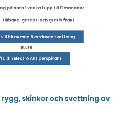
ng på bara 1 vecka i upp till 11 månader
tillbaka-garanti och gratis frakt
u vill bli av med överdriven svettning
ELLER
fa din Electro Antiperspirant
rygg, skinkor
och svettning
av