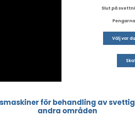
Slut på svettni
Pengarna-
Välj var d
Skaf
esmaskiner
för behandling
av svettig
andra områden