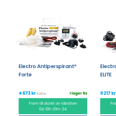
Electro Antiperspirant®
Electr
Forte
ELITE
4 673 kr
9 217 k
I lager 5x
8 251 kr
Fram till slutet av rabatten
Fra
0d :10h :01m :24