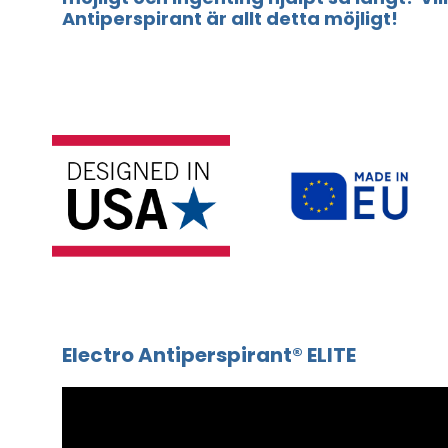
Antiperspirant är allt detta möjligt!
Electro Antiperspirant® ELITE