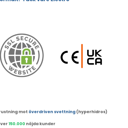
trustning mot
överdriven svettning
(hyperhidros)
ver
150.000
nöjda kunder