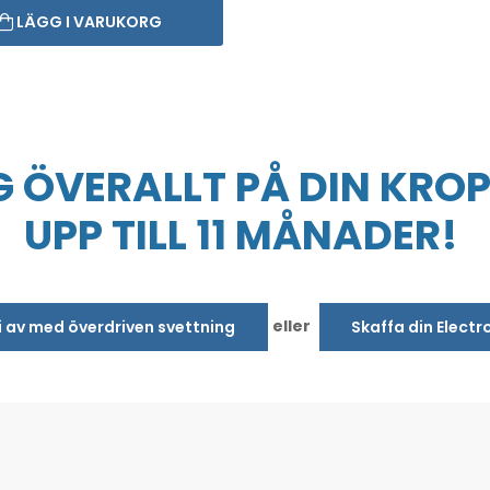
LÄGG I VARUKORG
 ÖVERALLT PÅ DIN KROP
UPP TILL 11 MÅNADER!
eller
bli av med överdriven svettning
Skaffa din Electr