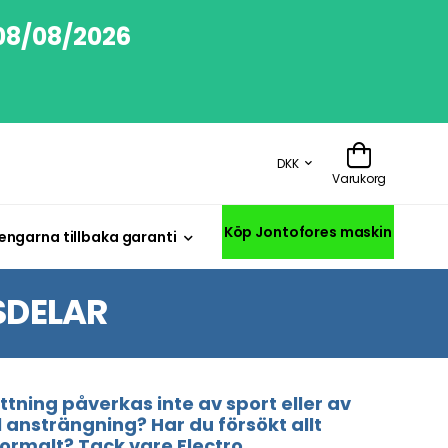
 08/08/2026
DKK
Varukorg
Köp Jontofores maskin
engarna tillbaka garanti
SDELAR
tning påverkas inte av sport eller av
ansträngning? Har du försökt allt
 normalt? Tack vare Electro