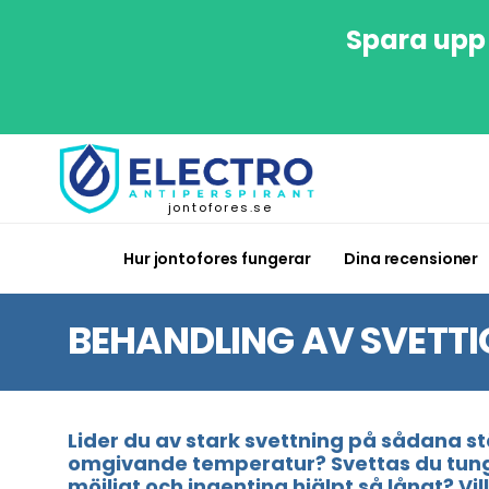
Spara upp 
jontofores.se
Hur jontofores fungerar
Dina recensioner
BEHANDLING AV SVETT
Lider du av stark svettning på sådana st
omgivande temperatur? Svettas du tungt 
möjligt och ingenting hjälpt så långt? Vi