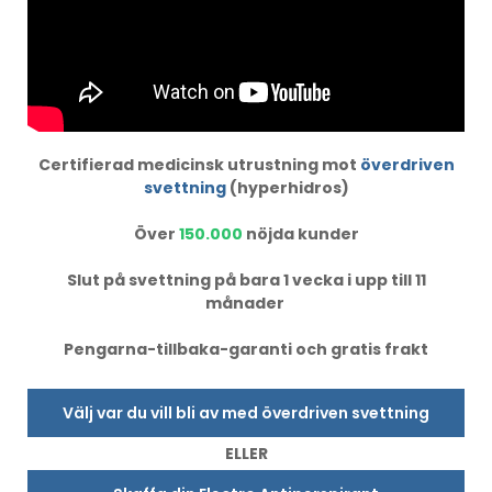
Certifierad medicinsk utrustning mot
överdriven
svettning
(hyperhidros)
Över
150.000
nöjda kunder
Slut på svettning på bara 1 vecka i upp till 11
månader
Pengarna-tillbaka-garanti och gratis frakt
Välj var du vill bli av med överdriven svettning
ELLER