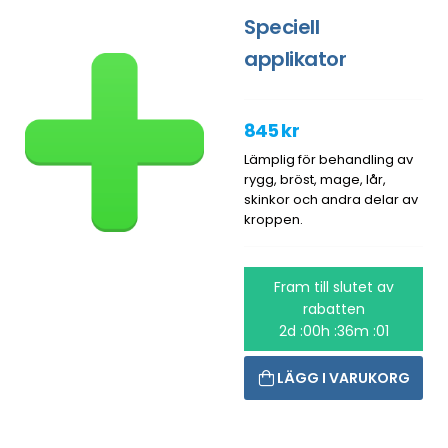
Speciell
applikator
845 kr
Lämplig för behandling av
rygg, bröst, mage, lår,
skinkor och andra delar av
kroppen.
Fram till slutet av
rabatten
2d :00h :36m :01
LÄGG I VARUKORG