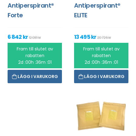
Antiperspirant®
Antiperspirant®
Forte
ELITE
6 842 kr
13 495 kr
12 081 kr
20 726 kr
Fram till slutet av
Fram till slutet av
rabatten
rabatten
2d :00h :36m :01
2d :00h :36m :01
LÄGG I VARUKORG
LÄGG I VARUKORG