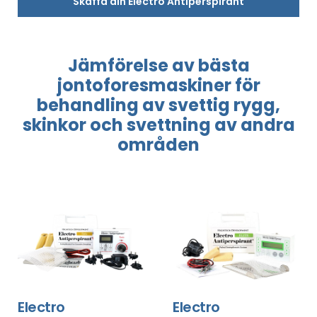
Skaffa din Electro Antiperspirant
Jämförelse
av bästa
jontoforesmaskiner
för
behandling
av svettig
rygg,
skinkor
och svettning
av andra
områden
Electro
Electro