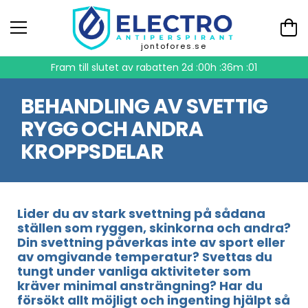
jontofores.se
Fram till slutet av rabatten
2d :00h :36m :01
BEHANDLING AV SVETTIG
RYGG OCH ANDRA
KROPPSDELAR
Lider du av stark svettning på sådana
ställen som ryggen, skinkorna och andra?
Din svettning påverkas inte av sport eller
av omgivande temperatur? Svettas du
tungt under vanliga aktiviteter som
kräver minimal ansträngning? Har du
försökt allt möjligt och ingenting hjälpt så