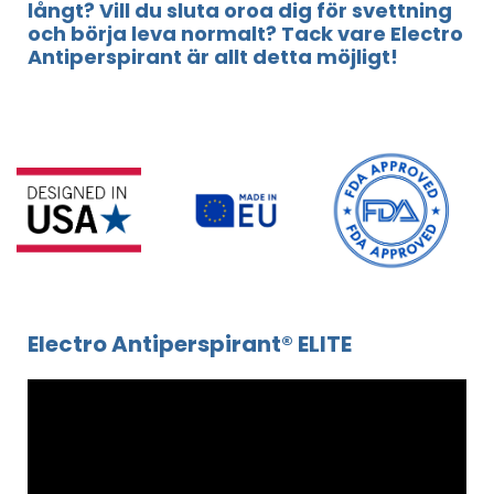
långt? Vill du sluta oroa dig för svettning
och börja leva normalt? Tack vare Electro
Antiperspirant är allt detta möjligt!
Electro Antiperspirant® ELITE