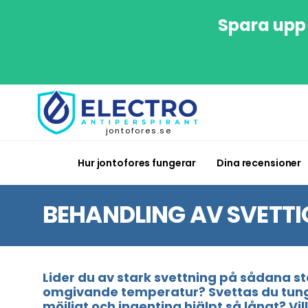
Spara upp 
jontofores.se
Hur jontofores fungerar
Dina recensioner
BEHANDLING AV SVETT
Lider du av stark svettning på sådana st
omgivande temperatur? Svettas du tungt 
möjligt och ingenting hjälpt så långt? Vi