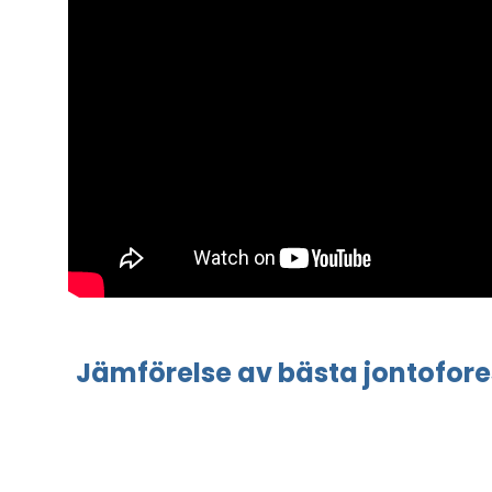
Jämförelse
av bästa
jontofor