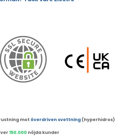
trustning mot
överdriven svettning
(hyperhidros)
ver
150.000
nöjda kunder