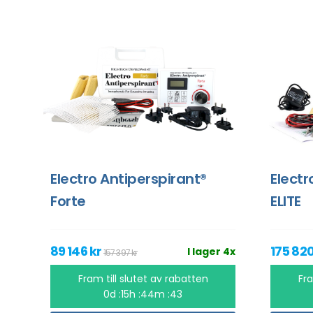
Electro Antiperspirant®
Electr
Forte
ELITE
89 146 kr
175 820
I lager 4x
157 397 kr
Fram till slutet av rabatten
Fra
0d :15h :44m :43