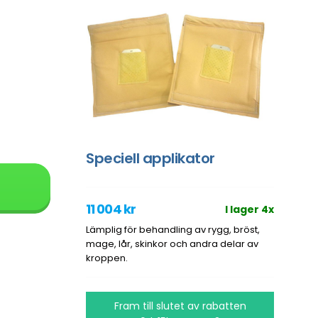
Speciell applikator
11 004 kr
I lager 4x
Lämplig för behandling av rygg, bröst,
mage, lår, skinkor och andra delar av
kroppen.
Fram till slutet av rabatten