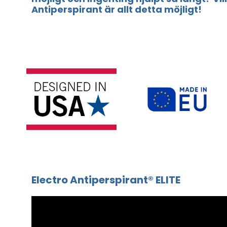
Antiperspirant är allt detta möjligt!
Electro Antiperspirant® ELITE