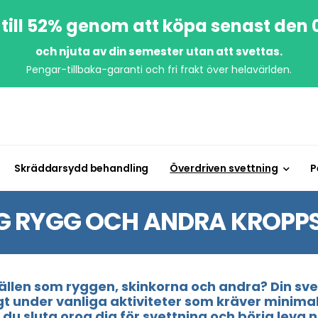
till 52% genom att köpa senast den
och njuta av din semester utan att svettas.
Pengar-tillbaka-garanti och fri frakt över helavärlden.
Skräddarsydd behandling
Överdriven svettning
P
IG RYGG OCH ANDRA KROPP
ällen som ryggen, skinkorna och andra? Din svet
under vanliga aktiviteter som kräver minimal 
ll du sluta oroa dig för svettning och börja leva