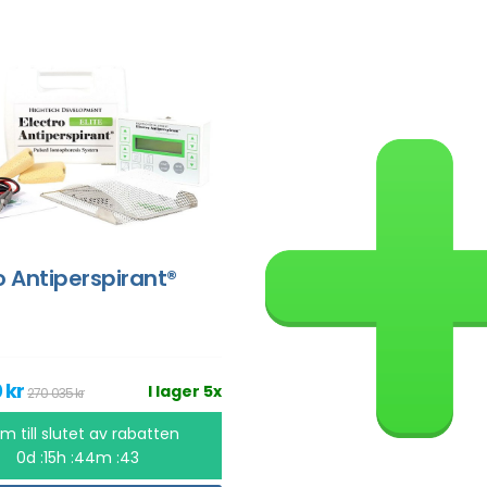
o Antiperspirant®
 kr
I lager 5x
270 035 kr
m till slutet av rabatten
0d :15h :44m :43