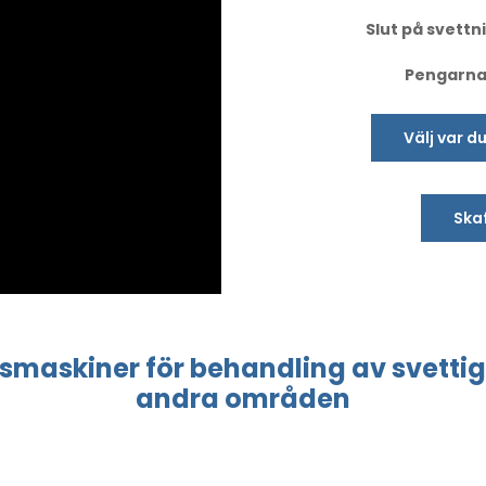
Slut på svettni
Pengarna-
Välj var d
Skaf
esmaskiner
för behandling
av svettig
andra områden