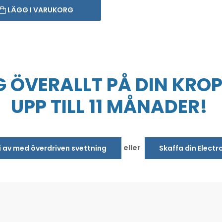
LÄGG I VARUKORG
 ÖVERALLT PÅ DIN KROP
UPP TILL 11 MÅNADER!
eller
bli av med överdriven svettning
Skaffa din Electr