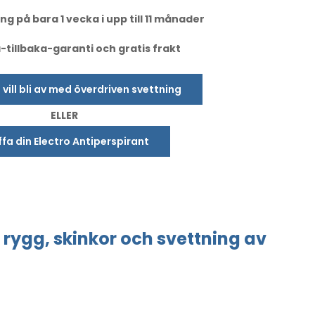
ng på bara 1 vecka i upp till 11 månader
tillbaka-garanti och gratis frakt
u vill bli av med överdriven svettning
ELLER
fa din Electro Antiperspirant
rygg, skinkor
och svettning
av