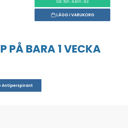
0d :15h :44m :43
LÄGG I VARUKORG
P PÅ BARA 1 VECKA
o Antiperspirant