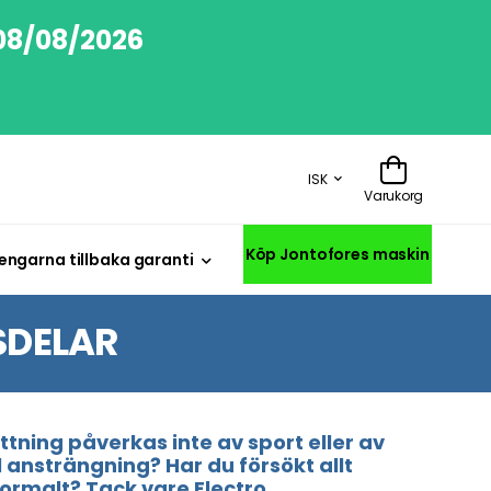
 08/08/2026
ISK
Varukorg
Köp Jontofores maskin
engarna tillbaka garanti
SDELAR
tning påverkas inte av sport eller av
ansträngning? Har du försökt allt
 normalt? Tack vare Electro